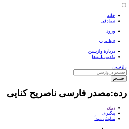
خانه
تصادفی
ورود
تنظیمات
دربارهٔ واژسین
تکذیب‌نامه‌ها
واژسین
جستجو
رده
:
مصدر فارسی ناصریح کنایی
زبان
پیگیری
نمایش مبدأ