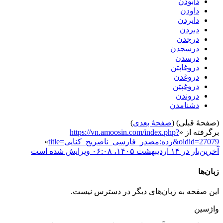
دابودن
داودن
دایردن
دبردن
درجدن
درسجدن
درسدن
دروغاپتن
دروغدن
دروغپتن
دروندن
دشنامدن
(صفحهٔ قبلی) (
صفحهٔ بعدی
)
برگرفته از «
https://vn.amoosin.com/index.php?
title=رده:مصدر_فارسی_ناصریح_کنایی&oldid=27079
»
آخرین‌بار در ‏۱۴ اردیبهشت ۱۴۰۵، ‏۰۶:۰۸ ویرایش شده است
زبان‌ها
این صفحه به زبان‌های دیگر در دسترس نیست.
واژسین