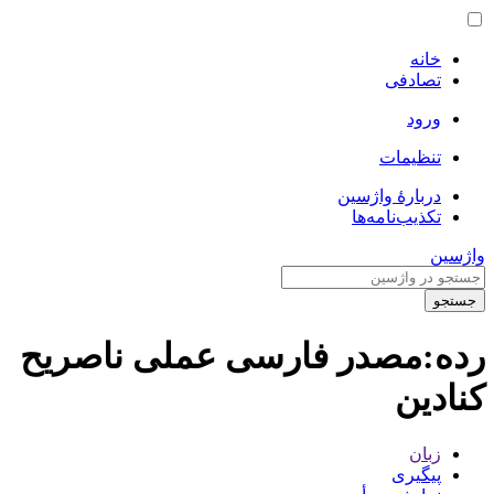
خانه
تصادفی
ورود
تنظیمات
دربارهٔ واژسین
تکذیب‌نامه‌ها
واژسین
جستجو
رده
:
مصدر فارسی عملی ناصریح
کنادین
زبان
پیگیری