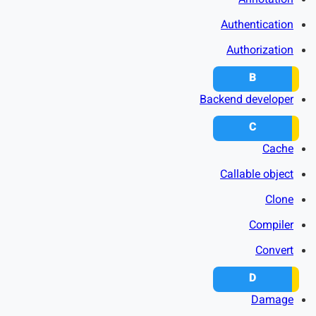
Annotation
Authentication
Authorization
B
Backend developer
C
Cache
Callable object
Clone
Compiler
Convert
D
Damage