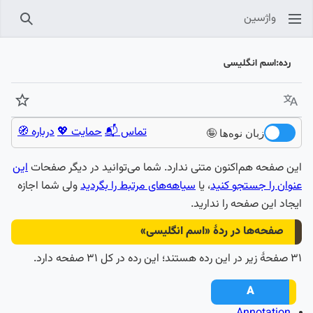
واژسین
جستجو
رده
:
اسم انگلیسی
زبان
پیگیر
تماس 📬
حمایت 💖
درباره 🧭
زبان نوه‌ها 🤪
این صفحه هم‌اکنون متنی ندارد. شما می‌توانید در دیگر صفحات
این
عنوان را جستجو کنید
، یا
سیاهه‌های مرتبط را بگردید
ولی شما اجازه
ایجاد این صفحه را ندارید.
صفحه‌ها در ردهٔ «اسم انگلیسی»
۳۱ صفحۀ زیر در این رده هستند؛ این رده در کل ۳۱ صفحه دارد.
A