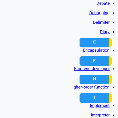
Debate
Debugging
Delimiter
Diary
E
Encapsulation
F
Frontend developer
H
Higher-order function
I
Implement
Interpreter