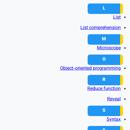
L
List
List comprehension
M
Microscope
O
Object-oriented programming
R
Reduce function
Reveal
S
Syntax