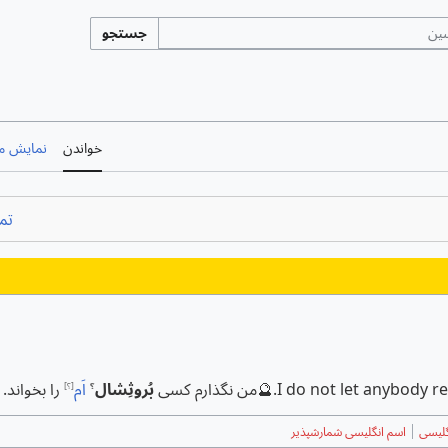
جستجو
خواندن
نمایش مب
تم
I do not let anybody 
.
🔮
من نگذارم کسی
بُروثِشال
اَم
را بخواند.
؟
[؟]
گلیسی
اسم انگلیسی شمارشپذیر