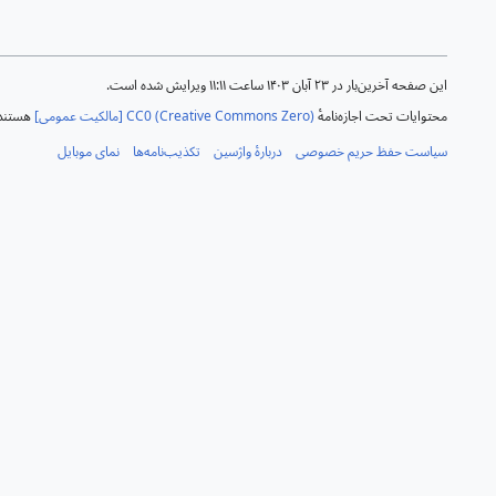
این صفحه آخرین‌بار در ‏۲۳ آبان ۱۴۰۳ ساعت ‏۱۱:۱۱ ویرایش شده است.
محتوایات تحت اجازه‌نامهٔ
CC0 (Creative Commons Zero) [مالکیت عمومی]
هستند 
سیاست حفظ حریم خصوصی
دربارهٔ واژسین
تکذیب‌نامه‌ها
نمای موبایل