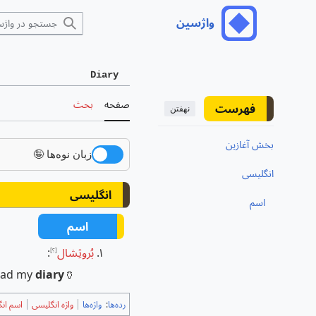
رش
واژسین
منوی اصلی
ه
حتوا
Diary
صفحه
بحث
فهرست
نهفتن
بخش آغازین
زبان نوه‌ها 🤪
انگلیسی
تغییر وضعیت زیربخش‌های انگلیسی
انگلیسی
اسم
اسم
بُروثِشال
:
[؟]
read my
diary
🏺
رده‌ها
:
واژه‌ها
واژه انگلیسی
اسم ان