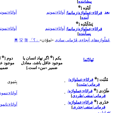
پیشآینده
]
※
آیَنْدِه
[
بعد
آواثاء:نمونم
آواثاء:نمون
فراثاء:عملواژه/زمانما/
آینده
]
※
پَسْآیَنْدِه
[
آواثاء:نموننم
آواثاء:نمون
فراثاء:عملواژه/زمانما/
پسآینده
]
عَمَلْواژه‌های اَنِجاءی فَرْمانی سادی
«نَمِوْدَن»
「؟」
🎯
💡
🌟
※
※
یکم
[
اگر نهاد انسان یا
دوم
[
ا
نَهادْنَما
موجود عاقل باشد، معادل
موجود عا
ضمیر «من» است.
]
ضمیر 
※
مُثْبَت
[
فراثاء:عملواژه/
-
بِنَمِوی
فرمانی/مثبت
]
※
طَرْدی
[
فراثاء:عملواژه/
-
آواثاء:ننمو
فرمانی/منفی/طردی
]
※
حَذَری
[
فراثاء:عملواژه/
-
آواثاء:نانمو
فرمانی/منفی/حذری
]
≫ ادامه...