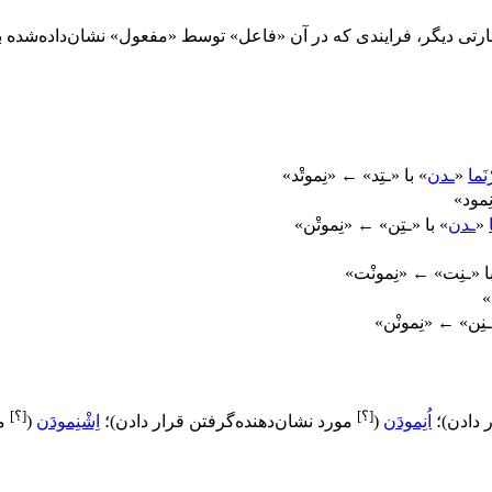
بارتی دیگر، فرایندی که در آن «فاعل» توسط «مفعول» نشان‌داده‌شده ب
نَما
«
ـدن
» با «ـتِد» ← «نِموتْد»
مود»
«
ـدن
» با «ـتِن» ← «نِموتْن»
ا «ـنِت» ← «نِمونْت»
»
ـنِن» ← «نِمونْن»
[؟]
[؟]
ر دادن
)
؛
اُنِمودَن
(
مورد نشان‌دهنده‌گرفتن قرار دادن
)
؛
اِشْنِمودَن
(
م