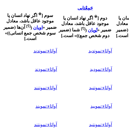
جَمِعْتایی
※
سوم
[
اگر نهاد انسان یا
※
سان یا
دوم
[
اگر نهاد انسان یا
موجود عاقل باشد، معادل
معادل
موجود عاقل باشد، معادل
[؟]
ضمیر «
اویان
(
آن‌ها (ضمیر
[؟]
 (ضمیر
ضمیر «
تُویان
(
شما (ضمیر
سوم شخص جمع انسانی)
)
»
است.
]
دوم شخص جمع)
)
» است.
]
است.
]
آواثاء:نموتدید
آواثاء:نموتدند
آواثاء:نمودید
آواثاء:نمودند
آواثاء:نموتنید
آواثاء:نموتنند
آواثاء:نمویید
آواثاء:نمویند
آواثاء:نمونتید
آواثاء:نمونتند