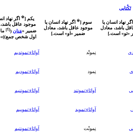
تَکْتایی
※
یکم
[
اگر نهاد ان
※
اگر نهاد انسان یا
سوم
[
اگر نهاد انسان یا
موجود عاقل باشد، 
قل باشد، معادل
موجود عاقل باشد، معادل
[؟]
ضمیر «
مَنان
(
ما
 «تو» است.
]
ضمیر «او» است.
]
اول شخص جمع)
)
» 
دی
نِموتْد
آواثاء:نموتدیم
ی
نِمود
آواثاء:نمودیم
نی
آواثاء:نموتند
آواثاء:نموتنیم
ی
آواثاء:نموید
آواثاء:نموییم
تی
نِمونْت
آواثاء:نمونتیم