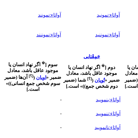
آواثاء:نمونید
آواثاء:نمونند
آواثاء:نموننید
آواثاء:نموننند
جَمِعْتایی
※
سوم
[
اگر نهاد انسان یا
※
ان یا
دوم
[
اگر نهاد انسان یا
موجود عاقل باشد، معادل
معادل
موجود عاقل باشد، معادل
[؟]
ضمیر «
اویان
(
آن‌ها (ضمیر
[؟]
(ضمیر
ضمیر «
تُویان
(
شما (ضمیر
سوم شخص جمع انسانی)
)
»
است.
]
دوم شخص جمع)
)
» است.
]
است.
]
-
آواثاء:بنمویید
-
آواثاء:ننمویید
-
آواثاء:نانمویید