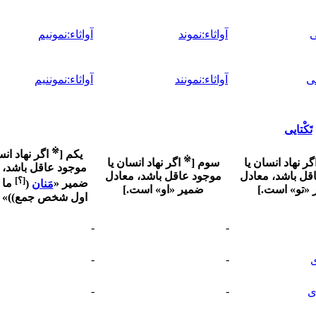
ی
آواثاء:نموند
آواثاء:نمونیم
نی
آواثاء:نمونند
آواثاء:نموننیم
تَکْتایی
※
یکم
[
اگر نهاد انس
※
گر نهاد انسان یا
سوم
[
اگر نهاد انسان یا
موجود عاقل باشد، 
قل باشد، معادل
موجود عاقل باشد، معادل
[؟]
ضمیر «
مَنان
(
ما 
«تو» است.
]
ضمیر «او» است.
]
اول شخص جمع)
)
» 
-
-
-
-
ی
-
-
ی