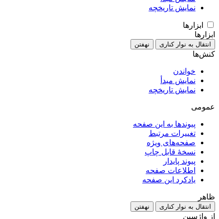
نمایش تاریخچه
ابزارها
ابزارها
انتقال به نوار کناری
نهفتن
کنش‌ها
خواندن
نمایش مبدأ
نمایش تاریخچه
عمومی
پیوندها به این صفحه
تغییرات مرتبط
صفحه‌های ویژه
نسخهٔ قابل چاپ
پیوند پایدار
اطلاعات صفحه
یادکرد این صفحه
ظاهر
انتقال به نوار کناری
نهفتن
از واژسین