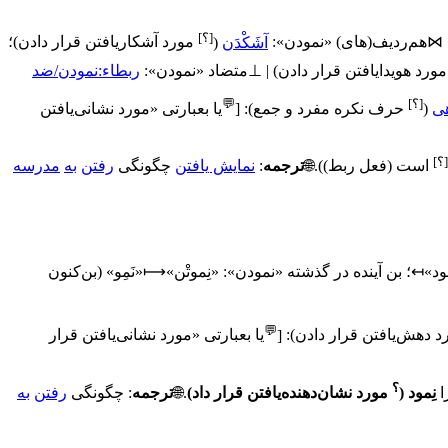
[؟]
⋈
هم‌ردیف(های) «نمودن»:
آشَکْدَن
(
مورد آشکاریافتن قرار دادن
)
؛
مورد هویدایافتن قرار دادن
)
|
⊥
متضاد «نمودن»:
ربطاء:نمودن/ضد
[؟]
💬
ی
(
حرف نکره مفرد و جمع
)
:
‌ [
یا بعبارتی «
مورد نشانی‌یافتن
[؟]
است (فعل ربط)
)
.
🌐
ترجمه
:
نمایش یافتن
چگونگی
رفتن
به
مدرسه
ود»
↤
؛ بن آینده در گذشته «نمودن»:
«نِموتْن»
⟼
«نَمِو»
(بن‌کنون
💬
د دهش‌یافتن قرار دادن
)
:
‌ [
یا بعبارتی «
مورد نشانی‌یافتن قرار
؟
ا
نِمود
(
مورد نشان‌دهنده‌یافتن قرار داد
)
.
🌐
ترجمه
:
چگونگی
رفتن
به