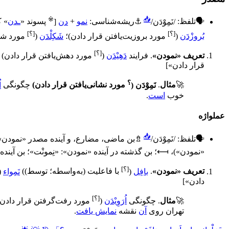
※
📥
🗣
تلفظ:
/نَمِوْدَن/
⚓
ریشه‌شناسی:
نمو
+
دن
[
پسوند «
ـدن
» ک
[؟]
[؟]
بُروزْدَن
(
مورد بروزیت‌یافتن قرار دادن
)
؛
شَکِلْدَن
(
مورد شک
[؟]
تعریف «نمودن»
.
فرایند
دَهِیْدَن
(
مورد دهش‌یافتن قرار دادن
)
قرار دادن
»]
؟
🚀
مثال
.
نَمِوْدَن
(
مورد نشانی‌یافتن قرار دادن
)
چگونگی
ا
خوب
است
.
عملواژه
📥
🗣
تلفظ:
/نَمِوْدَن/
⇯
بن ماضی، مضارع، و آینده مصدر «نمودن»
«نمودن»)،
⟻
؛ بن گذشته در آینده «نمودن»:
«نِمونْت»
؛ بن آیند
[؟]
تعریف «نمودن»
.
بافِل
(
با فاعلیت (به‌واسطه؛ توسط)
)
نَمِواء
(
دادن
»]
[؟]
🚀
مثال
.
چگونگی
اُرَوِیْدَن
(
مورد رفت‌گرفتن قرار دادن
تهران روی
آن
نقشه
نمایش یافت
.