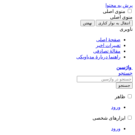
پرش به محتوا
منوی اصلی
منوی اصلی
انتقال به نوار کناری
نهفتن
ناوبری
صفحهٔ اصلی
تغییرات اخیر
مقالهٔ تصادفی
راهنما دربارهٔ مدیاویکی
واژسین
جستجو
جستجو
ظاهر
ورود
ابزارهای شخصی
ورود