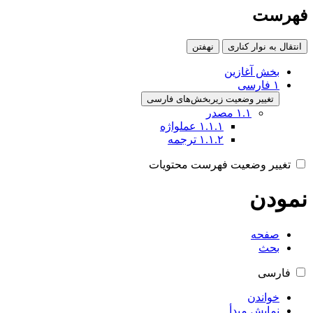
فهرست
انتقال به نوار کناری
نهفتن
بخش آغازین
۱
فارسی
تغییر وضعیت زیربخش‌های فارسی
۱.۱
مصدر
۱.۱.۱
عملواژه
۱.۱.۲
ترجمه
تغییر وضعیت فهرست محتویات
نمودن
صفحه
بحث
فارسی
خواندن
نمایش مبدأ