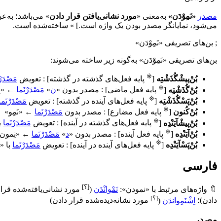
مصدر
«نَمِوْدَن»
به‌معنی «
مورد نشانی‌یافتن قرار دادن
» می‌باشد؛ به‌ع
می‌شود، نمایانگر مصدر بودن یک واژه است.
]
» ساخته‌شده است.
; بن‌های تصریفی «نَمِوْدَن»
بن‌های تصریفی «نَمِوْدَن» به‌گونه زیر ساخته می‌شوند:
※
بُنْ‌پیشْگُذَشْتِه
[
پایه فعل‌های گذشته در گذشته
]
: تعویض
مَصْدَرْ
※
بُنْ‌گُذَشْتِه
[
پایه فعل ماضی
]
: مصدر بدون «
ن
»
مَصْدَرْنَما
← «نِ
※
بُنْ‌پَسْگُذَشْتِه
[
پایه فعل‌های آینده در گذشته
]
: تعویض
مَصْدَرْنَما
※
بُنْ‌کُنون
[
پایه فعل مضارع
]
: مصدر بدون
مَصْدَرْنَما
← «نَمِو»
※
بُنْ‌پیشْآیَنْدِه
[
پایه فعل‌های گذشته در آینده
]
: تعویض
مَصْدَرْنَما
ب
※
بُنْ‌آیَنْدِه
[
پایه فعل آینده
]
: مصدر بدون «
د
»
مَصْدَرْنَما
← «نِمون
※
بُنْ‌پَسْآیَنْدِه
[
پایه فعل‌های آینده در آینده
]
: تعویض
مَصْدَرْنَما
با «
فارسی
[؟]
🔖
واژه‌های مرتبط با «نمودن»:
نَمْوانْدَن
(
مورد نشانی‌یافته‌شده قرا
[؟]
دادن
)
؛
اِشْنَمِواندَن
(
مورد نشانه‌دیده‌شده قرار دادن
)
مصدر