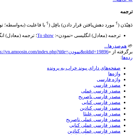
ترجمه
؟
؟
دَهِیْدَن
(
مورد دهش‌یافتن قرار دادن
)
بافِل
(
با فاعلیت (به‌واسطه؛ ت
ترجمه (معادل)
انگلیسی
«نمودن»
:
To show
؛
ترجمه (معادل) ان
🌱
هم‌صدرها...
برگرفته از «
https://vn.amoosin.com/index.php?title=نمودن&oldid=19896
رده‌ها
:
صفحه‌های دارای پیوند خراب به پرونده
واژه‌ها
واژه فارسی
مصدر فارسی
مصدر فارسی عملی
مصدر فارسی ناصریح
مصدر فارسی کنایی
مصدر فارسی کنادین
مصدر فارسی علنئا
مصدر فارسی عملی ناصریح
مصدر فارسی عملی کنایی
مصدر فارسی عملی کنادین