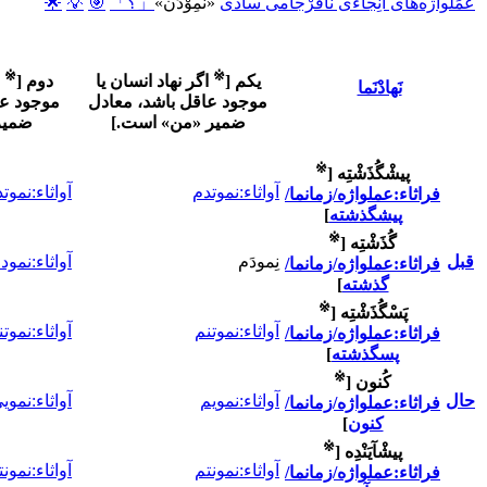
عَمَلْواژه‌های اَنِجاءی نافَرْجامی سادی
«نَمِوْدَن»
「؟」
🎯
💡
🌟
※
※
یکم
[
اگر نهاد انسان یا
دوم
[
نَهادْنَما
موجود عاقل باشد، معادل
موجود عا
ضمیر «من» است.
]
ضمیر
※
پیشْگُذَشْتِه
[
آواثاء:نموتدم
آواثاء:نموت
فراثاء:عملواژه/زمانما/
پیشگذشته
]
※
گُذَشْتِه
[
قبل
نِمودَم
آواثاء:نمود
فراثاء:عملواژه/زمانما/
گذشته
]
※
پَسْگُذَشْتِه
[
آواثاء:نموتنم
آواثاء:نموت
فراثاء:عملواژه/زمانما/
پسگذشته
]
※
کُنون
[
حال
آواثاء:نمویم
آواثاء:نموی
فراثاء:عملواژه/زمانما/
کنون
]
※
پیشْآیَنْدِه
[
آواثاء:نمونتم
آواثاء:نمون
فراثاء:عملواژه/زمانما/