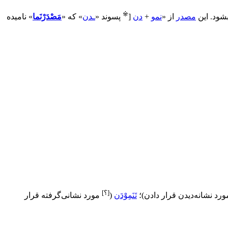
※
شود. این
مصدر
از «
نمو
+
دن
[
پسوند «
ـدن
» که «
مَصْدَرْنَما
» نامیده
[؟]
ورد نشانه‌دیدن قرار دادن
)
؛
تَنَمِوْدَن
(
مورد نشانی‌گرفته قرار