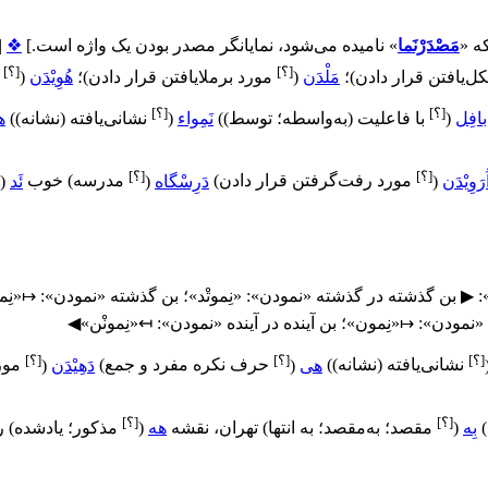
ه «
مَصْدَرْنَما
» نامیده می‌شود، نمایانگر مصدر بودن یک واژه است.
]
❖
|
[؟]
[؟]
ل‌یافتن قرار دادن
)
؛
مَلْدَن
(
مورد برملایافتن قرار دادن
)
؛
هُوِیْدَن
(
[؟]
[؟]
بافِل
(
با فاعلیت (به‌واسطه؛ توسط)
)
نَمِواء
(
نشانی‌یافته (نشانه)
)
ه
[؟]
[؟]
ُرَوِیْدَن
(
مورد رفت‌گرفتن قرار دادن
)
دَرِسْگاه
(
مدرسه
)
خوب
ئَد
(
:
▶
بن گذشته در گذشته «نمودن»:
«نِموتْد»
؛ بن گذشته «نمودن»:
↦
«نِم
ه «نمودن»:
↦
«نِمون»
؛ بن آینده در آینده «نمودن»:
↤
«نِمونْن»
◀
[؟]
[؟]
[؟]
نشانی‌یافته (نشانه)
)
هی
(
حرف نکره مفرد و جمع
)
دَهِیْدَن
(
مور
[؟]
[؟]
)
بِه
(
مقصد؛ به‌مقصد؛ به انتها
)
تهران، نقشه
هه
(
مذکور؛ یادشده
)
ر