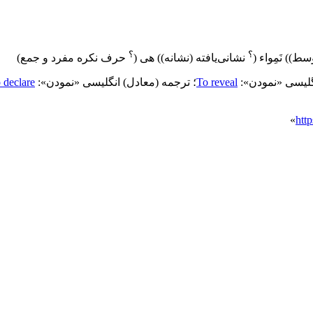
؟
؟
وسط)
)
نَمِواء
(
نشانی‌یافته (نشانه)
)
هی
(
حرف نکره مفرد و جمع
)
گلیسی «نمودن»:
To reveal
؛
ترجمه (معادل) انگلیسی «نمودن»:
 declare
»