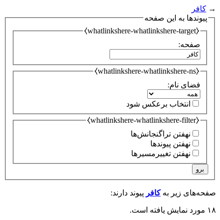
→
کافر
پیوندها به این صفحه
⧼whatlinkshere-whatlinkshere-target⧽
صفحه:
⧼whatlinkshere-whatlinkshere-ns⧽
فضای نام:
انتخاب برعکس شود
⧼whatlinkshere-whatlinkshere-filter⧽
نهفتن تراگنجانش‌ها
نهفتن پیوندها
نهفتن تغییرمسیرها
برو
صفحه‌های زیر به
کافر
پیوند دارند:
۱۸ مورد نمایش یافته است.