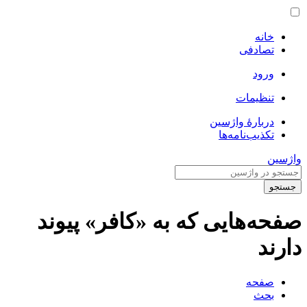
خانه
تصادفی
ورود
تنظیمات
دربارهٔ واژسین
تکذیب‌نامه‌ها
واژسین
جستجو
صفحه‌هایی که به «کافر» پیوند
دارند
صفحه
بحث