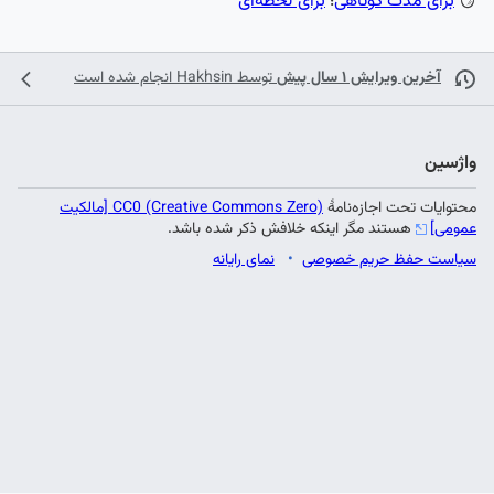
🪞
برای مدت کوتاهی
؛
برای لحظه‌ای
آخرین ویرایش ۱ سال پیش
توسط
Hakhsin
انجام شده است
واژسین
محتوایات تحت اجازه‌نامهٔ
CC0 (Creative Commons Zero) [مالکیت
عمومی]
هستند مگر اینکه خلافش ذکر شده باشد.
سیاست حفظ حریم خصوصی
نمای رایانه