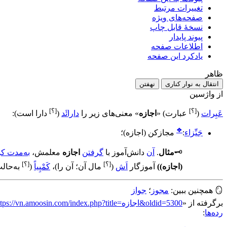
تغییرات مرتبط
صفحه‌های ویژه
نسخهٔ قابل چاپ
پیوند پایدار
اطلاعات صفحه
یادکرد این صفحه
ظاهر
انتقال به نوار کناری
نهفتن
از واژسین
[؟]
[؟]
عَبِرات
(
عبارت
)
«
اجازه
» معنی‌های زیر را
دارائَد
(
دارا است
)
:
❖
جَیِّزاء
:
مجازکن (اجازه)
؛
🗝️
مثال
.
آن
دانش‌آموز با
گرفتن
اجازه
معلمش،
به‌مدت کو
[؟]
[؟]
(اجازه)
)
آموزگار
اَش
(
مال آن؛ آن را
)
،
کَمْپِیاً
(
به‌حال
🪞
همچنین ببین:
مجوز
؛
جواز
برگرفته از «
https://vn.amoosin.com/index.php?title=اجازه&oldid=5300
رده‌ها
: