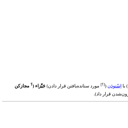
[؟]
؟
)
با
اِسْتودَن
(
مورد ستانده‌یافتن قرار دادن
)
جَیِّزاء
(
مجازکن
ون‌شدن قرار داد
)
.