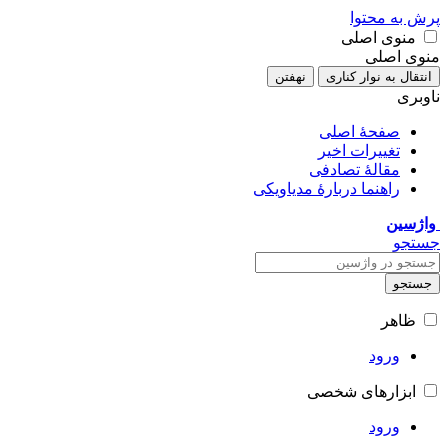
پرش به محتوا
منوی اصلی
منوی اصلی
انتقال به نوار کناری
نهفتن
ناوبری
صفحهٔ اصلی
تغییرات اخیر
مقالهٔ تصادفی
راهنما دربارهٔ مدیاویکی
واژسین
جستجو
جستجو
ظاهر
ورود
ابزارهای شخصی
ورود