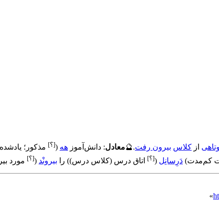
[؟]
تاهی
از
کلاس
بیرون رفت
.
🔮
معادل
:
دانش‌آموز
هه
(
مذکور؛ یادشده
[؟]
[؟]
ت کم‌مدت
)
دَرِسانِل
(
اتاق درس (کلاس درس)
)
را
بیرونْد
(
مورد بیر
»