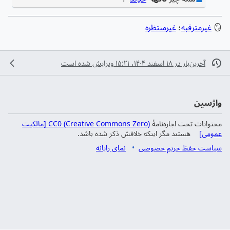
🪞
غیرمترقبه
؛
غیرمنتظره
آخرین‌بار در ‏۱۸ اسفند ۱۴۰۴، ‏۱۵:۲۱ ویرایش شده است
واژسین
محتوایات تحت اجازه‌نامهٔ
CC0 (Creative Commons Zero) [مالکیت
عمومی]
هستند مگر اینکه خلافش ذکر شده باشد.
سیاست حفظ حریم خصوصی
نمای رایانه