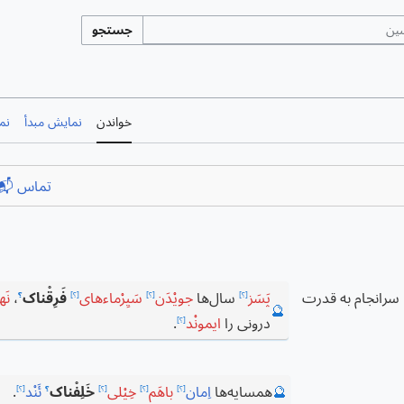
جستجو
خواندن
نمایش مبدأ
نم
تماس 📬
 سرانجام به قدرت
پَسَز
سال‌ها
جویْدَن
سَیِرْماءهای
فَرِقْناک
،
نَها
[؟]
[؟]
[؟]
؟
🔮
درونی را
ایمونْد
.
[؟]
🔮
همسایه‌ها
اِمان
باهَم
خِیْلی
خَلِفْناک
ئَنْد
.
[؟]
[؟]
[؟]
؟
[؟]