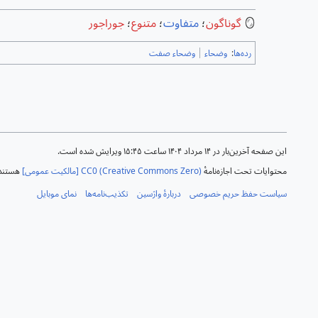
🪞
گوناگون
؛
متفاوت
؛
متنوع
؛
جوراجور
رده‌ها
:
وضحاء
وضحاء صفت
این صفحه آخرین‌بار در ‏۱۴ مرداد ۱۴۰۴ ساعت ‏۱۵:۴۵ ویرایش شده است.
محتوایات تحت اجازه‌نامهٔ
CC0 (Creative Commons Zero) [مالکیت عمومی]
هستند 
سیاست حفظ حریم خصوصی
دربارهٔ واژسین
تکذیب‌نامه‌ها
نمای موبایل