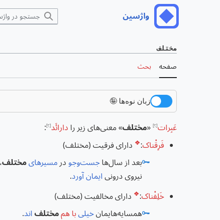
رش
واژسین
منوی اصلی
ه
حتوا
مختلف
صفحه
بحث
زبان نوه‌ها 🤪
عَبِرات
«
مختلف
» معنی‌های زیر را
دارائَد
:
[؟]
[؟]
❖
فَرِقْناک
:
دارای فرقیت (مختلف)
🗝️
بعد از سال‌ها
جست‌وجو
در
مسیرهای
مختلف
،
نیروی درونی
ایمان آورد
.
❖
خَلِفْناک
:
دارای مخالفیت (مختلف)
🗝️
همسایه‌هایمان
خیلی
با هم
مختلف
اند
.