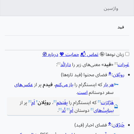
واژسین
جستج
فید
زبان
پیگیری
نمایش
زبان نوه‌ها 🤪
تماس 📬
حمایت 💖
درباره 🧭
عَبِرات
«
فید
» معنی‌های زیر را
دارائَد
:
[؟]
[؟]
❖
رویْلان
:
فضای محتوا (فید تازه‌ها)
🗝️
هر بار
که اینستگرام را
باز می‌کنم
،
فیدم
پر از
عکس‌های
سفر دوستانم
است
.
هَرْکِرَت
که اینستگرام را
بِفَتِحَم
،
رویْلان
اَم
پر از
[؟]
[؟]
؟
[؟]
🔮
بینابِتْ‌های
دوستان
اَم
ئَد
.
[؟]
[؟]
[؟]
❖
خَبَرْلان
:
فضای اخبار (فید)