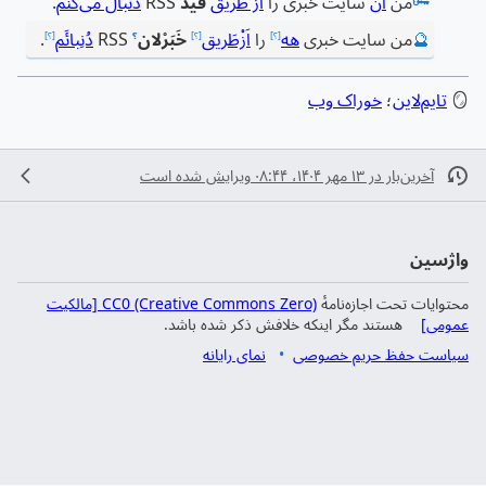
🗝️
من
آن
سایت خبری را
از طریق
فید
RSS
دنبال می‌کنم
.
🔮
من سایت خبری
هه
را
اَزْطَریق
خَبَرْلان
RSS
دُنِبائَم
.
[؟]
[؟]
؟
[؟]
🪞
تایم‌لاین
؛
خوراک وب
آخرین‌بار در ‏۱۳ مهر ۱۴۰۴، ‏۰۸:۴۴ ویرایش شده است
واژسین
محتوایات تحت اجازه‌نامهٔ
CC0 (Creative Commons Zero) [مالکیت
عمومی]
هستند مگر اینکه خلافش ذکر شده باشد.
سیاست حفظ حریم خصوصی
نمای رایانه