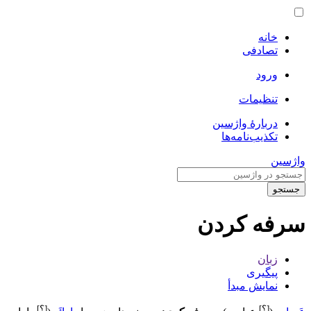
خانه
تصادفی
ورود
تنظیمات
دربارهٔ واژسین
تکذیب‌نامه‌ها
واژسین
جستجو
سرفه کردن
زبان
پیگیری
نمایش مبدأ
[؟]
[؟]