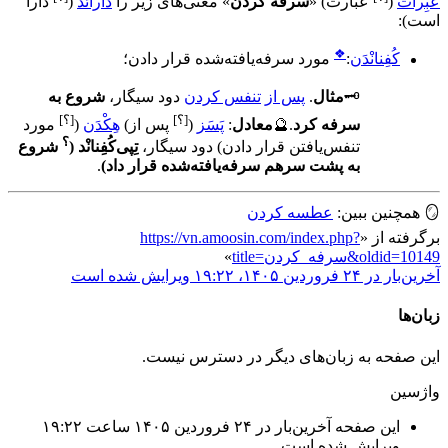
عَبِرات
(
عبارت
)
«
سرفه کردن
» معنی‌های زیر را
دارائَد
(
دارا
است
)
:
❖
کُفِنانْدَن
:
مورد سرفه‌یافته‌شده قرار دادن
؛
🗝️
مثال
.
پس از
تنفس کردن
دود سیگار،
شروع به
[؟]
[؟]
سرفه کرد
.
🔮
معادل
:
پَسَز
(
پس از
)
هِکْدَن
(
مورد
؟
تنفس‌یافتن قرار دادن
)
دود سیگار،
تِپی‌کُفِنانْد
(
شروع
به پشت سرهم سرفه‌یافته‌شده قرار داد
)
.
🪞
همچنین ببین:
عطسه کردن
برگرفته از «
https://vn.amoosin.com/index.php?
title=سرفه_کردن&oldid=10149
»
آخرین‌بار در ‏۲۴ فروردین ۱۴۰۵، ‏۱۹:۲۲ ویرایش شده است
زبان‌ها
این صفحه به زبان‌های دیگر در دسترس نیست.
واژسین
این صفحه آخرین‌بار در ‏۲۴ فروردین ۱۴۰۵ ساعت ‏۱۹:۲۲
ویرایش شده است.