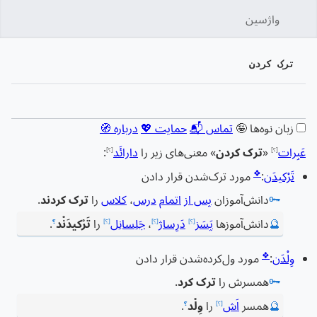
واژسین
جستج
ترک کردن
زبان
پیگیری
نمایش
زبان نوه‌ها 🤪
تماس 📬
حمایت 💖
درباره 🧭
عَبِرات
«
ترک کردن
» معنی‌های زیر را
دارائَد
:
[؟]
[؟]
❖
تَرْکیدَن
:
مورد ترک‌شدن قرار دادن
🗝️
دانش‌آموزان
پس از
اتمام
درس
،
کلاس
را
ترک کردند
.
🔮
دانش‌آموزها
پَسَز
دَرِساژ
،
جَلِسانِل
را
تَرْکیدَنْد
.
[؟]
[؟]
[؟]
؟
❖
وِلْدَن
:
مورد ول‌کرده‌شدن قرار دادن
🗝️
همسرش را
ترک کرد
.
🔮
همسر
اَش
را
وِلْد
.
[؟]
؟