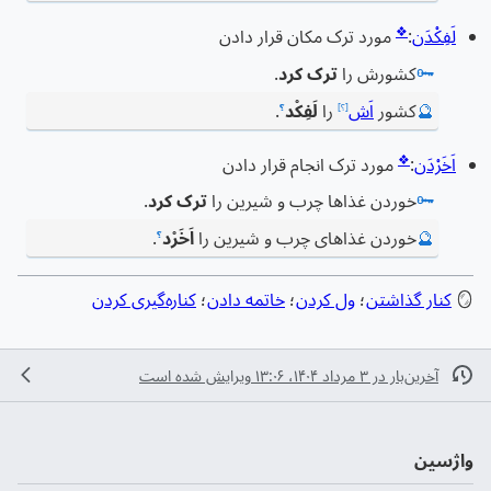
❖
لَفِکْدَن
:
مورد ترک مکان قرار دادن
🗝️
کشورش را
ترک کرد
.
🔮
کشور
اَش
را
لَفِکْد
.
[؟]
؟
❖
اَخَرْدَن
:
مورد ترک انجام قرار دادن
🗝️
خوردن غذاها چرب و شیرین را
ترک کرد
.
🔮
خوردن غذاهای چرب و شیرین را
اَخَرْد
.
؟
🪞
کنار گذاشتن
؛
ول کردن
؛
خاتمه دادن
؛
کناره‌گیری کردن
آخرین‌بار در ‏۳ مرداد ۱۴۰۴، ‏۱۳:۰۶ ویرایش شده است
واژسین