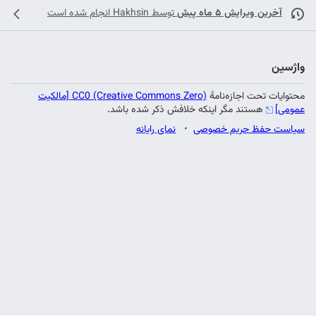
آخرین ویرایش ۵ ماه پیش
توسط
Hakhsin
انجام شده است
واژسین
محتوایات تحت اجازه‌نامهٔ
CC0 (Creative Commons Zero) [مالکیت
عمومی]
هستند مگر اینکه خلافش ذکر شده باشد.
سیاست حفظ حریم خصوصی
نمای رایانه