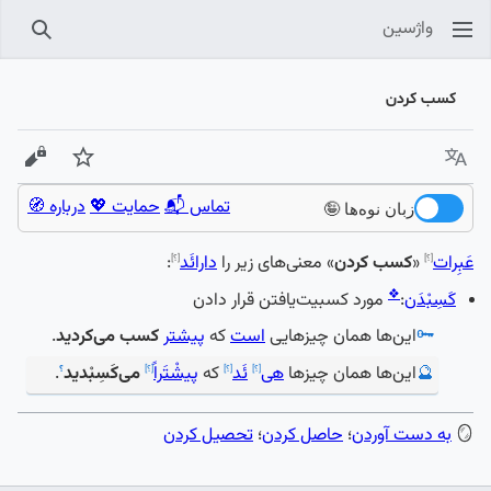
واژسین
جستجو
کسب کردن
زبان
پیگیری
نمایش
تماس 📬
حمایت 💖
درباره 🧭
زبان نوه‌ها 🤪
عَبِرات
«
کسب کردن
» معنی‌های زیر را
دارائَد
:
[؟]
[؟]
❖
کَسِبْدَن
:
مورد کسبیت‌یافتن قرار دادن
🗝️
این‌ها همان چیزهایی
است
که
پیشتر
کسب می‌کردید
.
🔮
این‌ها همان چیزها
هی
ئَد
که
پیشْتَراً
می‌کَسِبْدید
.
[؟]
[؟]
[؟]
؟
🪞
به دست آوردن
؛
حاصل کردن
؛
تحصیل کردن