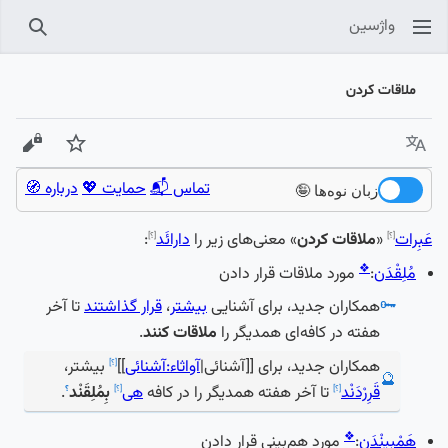
واژسین
جستجو
ملاقات کردن
زبان
پیگیری
نمایش
تماس 📬
حمایت 💖
درباره 🧭
زبان نوه‌ها 🤪
عَبِرات
«
ملاقات کردن
» معنی‌های زیر را
دارائَد
:
[؟]
[؟]
❖
مُلِقْدَن
:
مورد ملاقات قرار دادن
🗝️
همکاران جدید، برای آشنایی
بیشتر
،
قرار گذاشتند
تا آخر
هفته در کافه‌ای همدیگر را
ملاقات کنند
.
همکاران جدید، برای
[[آشنائی|
آواثاء:آشنائی
]]
بیشتر،
[؟]
🔮
قَرِرْدَنْد
تا آخر هفته همدیگر را در کافه
هی
بِمُلِقَنْد
.
[؟]
[؟]
؟
❖
هَمْبینْدَن
:
مورد هم‌بینی قرار دادن