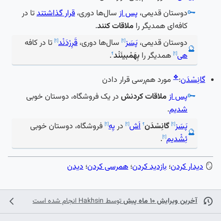
🗝️
دوستان قدیمی،
پس از
سال‌ها دوری،
قرار گذاشتند
تا در
کافه‌ای همدیگر را
ملاقات کنند
.
دوستان قدیمی،
پَسَز
سال‌ها دوری،
قَرِرْدَنْد
تا در کافه
[؟]
[؟]
🔮
هی
همدیگر را
بِهَمْبینَنْد
.
[؟]
؟
❖
گانِسْدَن
:
مورد هم‌رسی قرار دادن
🗝️
پس از
ملاقات کردنش
در یک فروشگاه، دوستان خوبی
شدیم
.
پَسَز
گانِسْدَن
اَش
در
یِه
فروشگاه، دوستان خوبی
[؟]
؟
[؟]
[؟]
🔮
ئِشْدیم
.
[؟]
🪞
دیدار کردن
؛
بازدید کردن
؛
همرسی کردن
؛
دیدن
آخرین ویرایش ۱۰ ماه پیش
توسط
Hakhsin
انجام شده است