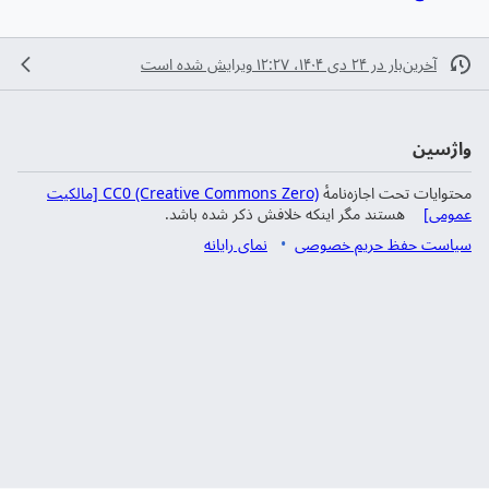
آخرین‌بار در ‏۲۴ دی ۱۴۰۴، ‏۱۲:۲۷ ویرایش شده است
واژسین
محتوایات تحت اجازه‌نامهٔ
CC0 (Creative Commons Zero) [مالکیت
عمومی]
هستند مگر اینکه خلافش ذکر شده باشد.
سیاست حفظ حریم خصوصی
نمای رایانه