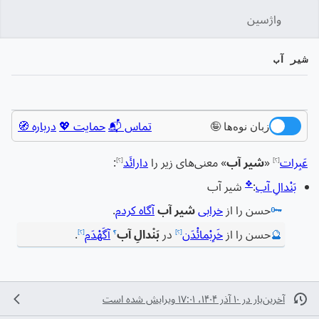
واژسین
جستج
شیر آب
زبان
پیگیری
نمایش
تماس 📬
حمایت 💖
درباره 🧭
زبان نوه‌ها 🤪
عَبِرات
«
شیر آب
» معنی‌های زیر را
دارائَد
:
[؟]
[؟]
❖
بَنْدالِ آب
:
شیر آب
🗝️
حسن را از
خرابی
شیر آب
آگاه کردم
.
🔮
حسن را از
خَرِبْمائْدَن
در
بَنْدالِ آب
آگَهْدَم
.
[؟]
؟
[؟]
آخرین‌بار در ‏۱۰ آذر ۱۴۰۴، ‏۱۷:۰۱ ویرایش شده است