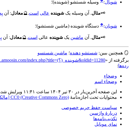
❖
شویال
:
وسیله شستشو (شوینده)
؛
🗝️
مثال
.
آن وسیله یک
شوینده
عالی
است
.
🔮
معادل
:
آن
یِه
❖
شویان
:
دستگاه شوینده (ماشین شستشو)
؛
🗝️
مثال
.
آن
ماشین
یک
شوینده
عالی
است
.
🔮
معادل
:
آن
یِ
🪞
همچنین ببین:
شستشو دهنده
؛
ماشین شستسو
برگرفته از «
https://vn.amoosin.com/index.php?title=شوینده_(؟)&oldid=11280
رده‌ها
:
وضحاء
وضحاء اسم
این صفحه آخرین‌بار در ‏۳۰ تیر ۱۴۰۴ ساعت ‏۱۱:۴۱ ویرایش شده است.
محتوایات تحت اجازه‌نامهٔ
CC0 (Creative Commons Zero) [مالکیت عمومی]
سیاست حفظ حریم خصوصی
دربارهٔ واژسین
تکذیب‌نامه‌ها
نمای موبایل