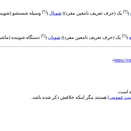
[؟]
[؟]
(
یک (حرف تعریف نامعین مفرد)
)
شویال
(
وسیله شستشو (شویند
[؟]
[؟]
ه
(
یک (حرف تعریف نامعین مفرد)
)
شویان
(
دستگاه شوینده (ماش
»
هستند مگر اینکه خلافش ذکر شده باشد.