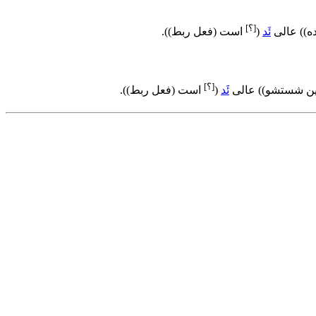
[؟]
ه)
)
عالی
ئَد
(
است (فعل ربط)
)
.
[؟]
ین شستشو)
)
عالی
ئَد
(
است (فعل ربط)
)
.