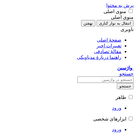
پرش به محتوا
منوی اصلی
منوی اصلی
انتقال به نوار کناری
نهفتن
ناوبری
صفحهٔ اصلی
تغییرات اخیر
مقالهٔ تصادفی
راهنما دربارهٔ مدیاویکی
واژسین
جستجو
جستجو
ظاهر
ورود
ابزارهای شخصی
ورود