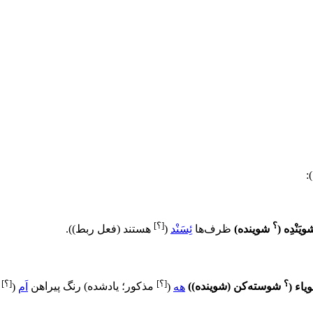
:
)
؟
[؟]
ویَنْدِه
(
شوینده
)
ظرف‌ها
ئِسَنْد
(
هستند (فعل ربط)
)
.
؟
[؟]
[؟]
یاء
(
شوسته‌کن (شوینده)
)
هه
(
مذکور؛ یادشده
)
رنگ پیراهن
اَم
(