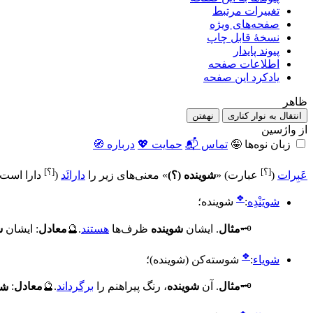
تغییرات مرتبط
صفحه‌های ویژه
نسخهٔ قابل چاپ
پیوند پایدار
اطلاعات صفحه
یادکرد این صفحه
ظاهر
انتقال به نوار کناری
نهفتن
از واژسین
زبان نوه‌ها 🤪
تماس 📬
حمایت 💖
درباره 🧭
[؟]
[؟]
عَبِرات
(
عبارت
)
«
شوینده (؟)
» معنی‌های زیر را
دارائَد
(
دارا است
❖
شویَنْدِه
:
شوینده
؛
🗝️
مثال
.
ایشان
شوینده
ظرف‌ها
هستند
.
🔮
معادل
:
ایشان
ش
❖
شویاء
:
شوسته‌کن (شوینده)
؛
🗝️
مثال
.
آن
شوینده
، رنگ پیراهنم را
برگرداند
.
🔮
معادل
:
شو