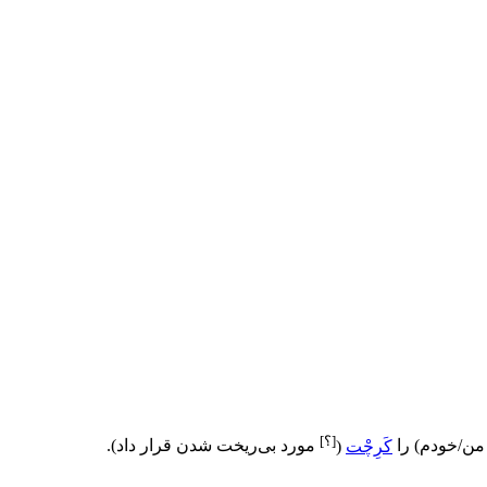
[؟]
من/خودم
)
را
کَرِچْت
(
مورد بی‌ریخت شدن قرار داد
)
.