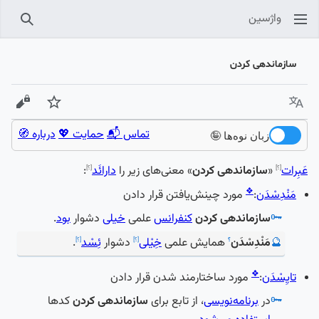
واژسین
جستجو
سازماندهی کردن
زبان
پیگیری
نمایش
تماس 📬
حمایت 💖
درباره 🧭
زبان نوه‌ها 🤪
عَبِرات
«
سازماندهی کردن
» معنی‌های زیر را
دارائَد
:
[؟]
[؟]
❖
مَنْدِسْدَن
:
مورد چینش‌یافتن قرار دادن
🗝️
سازماندهی کردن
کنفرانس
علمی
خیلی
دشوار
بود
.
🔮
مَنْدِسْدَن
همایش علمی
خِیْلی
دشوار
ئِسْد
.
؟
[؟]
[؟]
❖
تایِسْدَن
:
مورد ساختارمند شدن قرار دادن
🗝️
در
برنامه‌نویسی
، از تابع برای
سازماندهی کردن
کدها