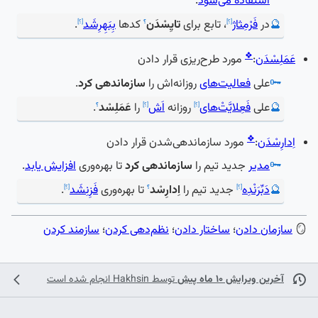
استفاده می‌شود
.
🔮
در
فَرْمِثاژ
، تابع برای
تایِسْدَن
کدها
بِبَهِرِشَد
.
[؟]
؟
[؟]
❖
عَمَلِسْدَن
:
مورد طرح‌ریزی قرار دادن
🗝️
علی
فعالیت‌های
روزانه‌اش را
سازماندهی کرد
.
🔮
علی
فَعِلایَّتْ‌های
روزانه
اَش
را
عَمَلِسْد
.
[؟]
[؟]
؟
❖
اِدارِسْدَن
:
مورد سازماندهی‌شدن قرار دادن
🗝️
مدیر
جدید تیم را
سازماندهی کرد
تا بهره‌وری
افزایش یابد
.
🔮
دَبِّرَنْدِه
جدید تیم را
اِدارِسْد
تا بهره‌وری
فَزِنِشَد
.
[؟]
؟
[؟]
🪞
سازمان دادن
؛
ساختار دادن
؛
نظم‌دهی کردن
؛
سازمند کردن
آخرین ویرایش ۱۰ ماه پیش
توسط
Hakhsin
انجام شده است