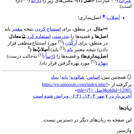
عَبِرات
(
عبارت
)
«
اصل (؟)
» معنی‌های زیر را
دارائَد
(
دارا
است
)
:
❖
اَصِلاپ
:
اصل‌پنداری
؛
🗝️
مثال
.
در منطق، برای
استنتاج کردن
نتیجه
معتبر
باید
اصل‌ها
و قضیه‌ها را
به‌درستی
استفاده کرد
.
🔮
معادل
:
[؟]
در منطق، برای
آرِکْدَن
(
مورد استنتاج‌منطقی قرار
[؟]
؟
دادن
)
نتیجه معتبر
بایَد
(
باید
)
اَصِلاپْ‌ها
(
[؟]
اصل‌پنداری‌ها
)
و قضیه‌ها را
دُرُساً
(
به‌حالت درست
)
[؟]
بِبَهِرْد
(
مورد بهره‌گرفتن قرار داد
)
.
🪞
همچنین ببین:
اساس
؛
شالوده
؛
پایه
؛
بنیاد
برگرفته از «
https://vn.amoosin.com/index.php?
title=اصل_(؟)&oldid=12905
»
آخرین‌بار در ‏۷ مهر ۱۴۰۴، ‏۰۶:۲۱ ویرایش شده است
زبان‌ها
این صفحه به زبان‌های دیگر در دسترس نیست.
واژسین