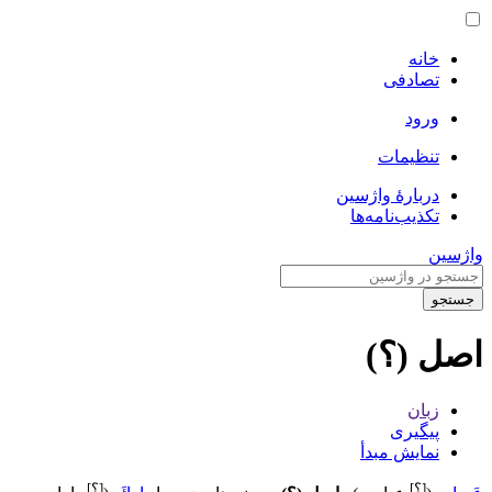
خانه
تصادفی
ورود
تنظیمات
دربارهٔ واژسین
تکذیب‌نامه‌ها
واژسین
جستجو
اصل (؟)
زبان
پیگیری
نمایش مبدأ
[؟]
[؟]