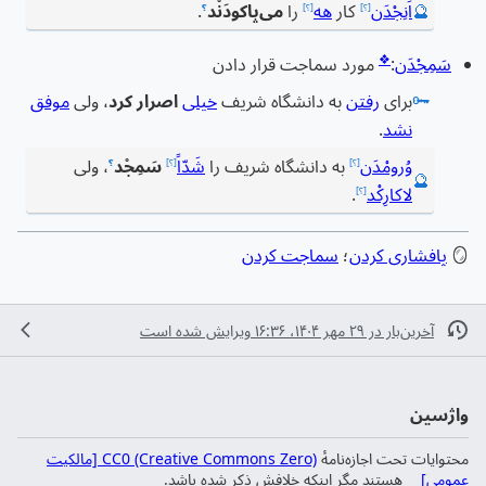
🔮
اَنِجْدَن
کار
هه
را
می‌پاکودَنْد
.
[؟]
[؟]
؟
❖
سَمِجْدَن
:
مورد سماجت قرار دادن
🗝️
برای
رفتن
به دانشگاه شریف
خیلی
اصرار کرد
، ولی
موفق
نشد
.
وُرومْدَن
به دانشگاه شریف را
شَدّاً
سَمِجْد
، ولی
[؟]
[؟]
؟
🔮
لاکارِکْد
.
[؟]
🪞
پافشاری کردن
؛
سماجت کردن
آخرین‌بار در ‏۲۹ مهر ۱۴۰۴، ‏۱۶:۳۶ ویرایش شده است
واژسین
محتوایات تحت اجازه‌نامهٔ
CC0 (Creative Commons Zero) [مالکیت
عمومی]
هستند مگر اینکه خلافش ذکر شده باشد.