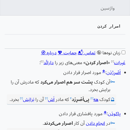
واژسین
جستج
اصرار کردن
زبان
پیگیری
نمایش
زبان نوه‌ها 🤪
تماس 📬
حمایت 💖
درباره 🧭
عَبِرات
«
اصرار کردن
» معنی‌های زیر را
دارائَد
:
[؟]
[؟]
❖
اَصْرِرْدَن
:
مورد اصرار قرار دادن
🗝️
آن کودک
پشت سر هم اصرار می‌کرد
که مادرش آن را
برایش بخرد.
🔮
کودک
هه
پی‌اَصْرِرْد
که مادر
اَش
آن را
بَرایَش
بخرد.
[؟]
؟
[؟]
[؟]
❖
پاکودَن
:
مورد پافشاری قرار دادن
🗝️
در
انجام دادن
آن کار
اصرار می‌کردند
.