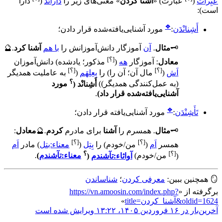
عَبِرات
(
عبارت
)
«
آشنا کردن
» معنی‌های زیر را
دارائَد
(
دارا
است
)
:
❖
أَشِنانْدَن
:
مورد آشنایی‌یافته‌شده قرار دادن
؛
🗝️
مثال
.
آن
آموزگار دانش‌آموزانش را
با هم
آشنا کرد
.
🔮
[؟]
معادل
:
آموزگار
هه
(
مذکور؛ یادشده
)
دانش‌آموزان
[؟]
[؟]
اَش
(
مال آن؛ آن را
)
را
بِعِلِهَم
(
به عاملیت همدیگر
؟
(به عمل‌کنندگی همدیگر)
)
أَشِنانْد
(
مورد
آشنایی‌یافته‌شده قرار داد
)
.
❖
تَأَشِنْدَن
:
مورد آشنایی‌یافته قرار دادن
؛
🗝️
مثال
.
همسرم را
آشنا
برای مادرم
کردم
.
🔮
معادل
:
[؟]
[؟]
همسر
اَم
(
من/خودم
)
را
بِتِل
(
معناء:بتل
)
مادر
اَم
[؟]
؟
(
من/خودم
)
آواثاء:تآشندم
(
معناء:تآشندم
)
.
🪞
همچنین ببین:
معرفی کردن
؛
شناساندن
برگرفته از «
https://vn.amoosin.com/index.php?
title=آشنا_کردن&oldid=1624
»
آخرین‌بار در ‏۱۶ فروردین ۱۴۰۵، ‏۱۳:۲۲ ویرایش شده است