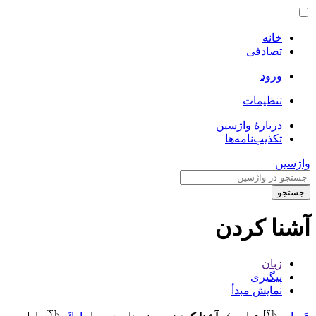
خانه
تصادفی
ورود
تنظیمات
دربارهٔ واژسین
تکذیب‌نامه‌ها
واژسین
جستجو
آشنا کردن
زبان
پیگیری
نمایش مبدأ
[؟]
[؟]