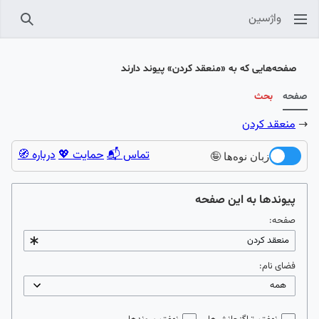
واژسین
جستجو
صفحه‌هایی که به «منعقد کردن» پیوند دارند
صفحه
بحث
→
منعقد کردن
تماس 📬
حمایت 💖
درباره 🧭
زبان نوه‌ها 🤪
پیوندها به این صفحه
صفحه:
فضای نام: