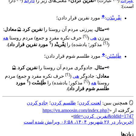
عَبِرات
(
عبارت
)
«
نفرین کردن
» معنی‌های زیر را
دارائَد
(
دارا
است
)
:
❖
نِفْرینْدَن
:
مورد نفرین قرار دادن
؛
🗝️
مثال
.
پیرزنی مردم آن روستا را
نفرین کرد
.
🔮
معادل
:
[؟]
پیرزن
هی
(
حرف نکره مفرد و جمع
)
مردم روستا
هه
[؟]
؟
(
مذکور؛ یادشده
)
را
نِفْرینْد
(
مورد نفرین قرار داد
)
.
❖
طَلِسْتَن
:
مورد طلسم شوم قرار دادن
؛
🗝️
مثال
.
جادوگری مردم آن روستا را
نفرین کرد
.
🔮
[؟]
معادل
:
جادوگر
هی
(
حرف نکره مفرد و جمع
)
مردم
[؟]
؟
روستا
هه
(
مذکور؛ یادشده
)
را
طَلِسْت
(
مورد
طلسم شوم قرار داد
)
.
🪞
همچنین ببین:
لعنت کردن
؛
طلسم کردن
؛
جادو کردن
برگرفته از «
https://vn.amoosin.com/index.php?
title=نفرین_کردن&oldid=1747
»
آخرین‌بار در ‏۲۶ شهریور ۱۴۰۴، ‏۰۶:۵۸ ویرایش شده است
زبان‌ها