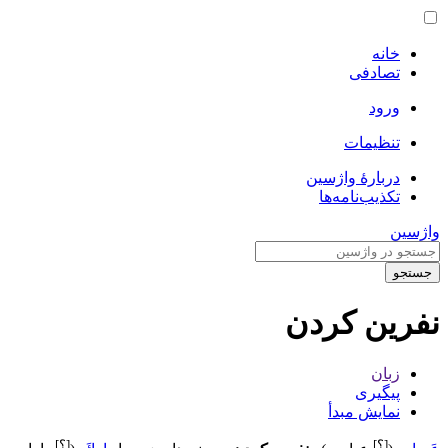
خانه
تصادفی
ورود
تنظیمات
دربارهٔ واژسین
تکذیب‌نامه‌ها
واژسین
جستجو
نفرین کردن
زبان
پیگیری
نمایش مبدأ
[؟]
[؟]