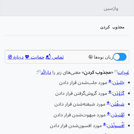
واژسین
جستج
مجذوب کردن
زبان
پیگیری
نمایش
تماس 📬
حمایت 💖
درباره 🧭
زبان نوه‌ها 🤪
عَبِرات
«
مجذوب کردن
» معنی‌های زیر را
دارائَد
:
[؟]
[؟]
❖
جَلِبدَن
:
مورد جلب‌شدن قرار دادن
❖
گِرَوْدَن
:
مورد گروش‌گرفتن قرار دادن
❖
شیفْتَن
:
مورد شیفته‌شدن قرار دادن
❖
بُهْتیدَن
:
مورد مبهوت‌شدن قرار دادن
❖
اَفْسونْدَن
:
مورد افسون‌شدن قرار دادن