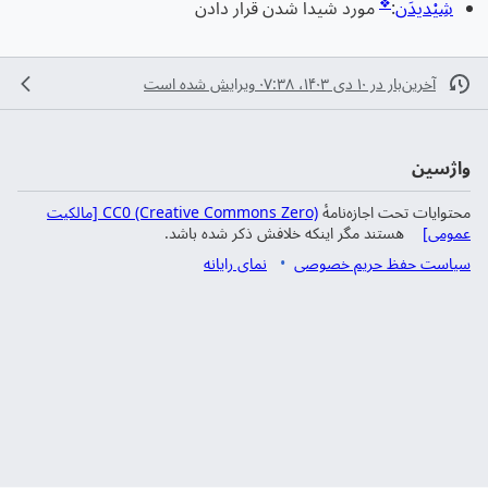
❖
شِیْدیدَن
:
مورد شیدا شدن قرار دادن
آخرین‌بار در ‏۱۰ دی ۱۴۰۳، ‏۰۷:۳۸ ویرایش شده است
واژسین
محتوایات تحت اجازه‌نامهٔ
CC0 (Creative Commons Zero) [مالکیت
عمومی]
هستند مگر اینکه خلافش ذکر شده باشد.
سیاست حفظ حریم خصوصی
نمای رایانه