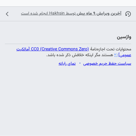
آخرین ویرایش ۹ ماه پیش
توسط
Hakhsin
انجام شده است
واژسین
محتوایات تحت اجازه‌نامهٔ
CC0 (Creative Commons Zero) [مالکیت
عمومی]
هستند مگر اینکه خلافش ذکر شده باشد.
سیاست حفظ حریم خصوصی
نمای رایانه