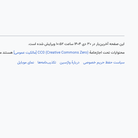
این صفحه آخرین‌بار در ‏۳۰ دی ۱۴۰۴ ساعت ‏۱۰:۵۲ ویرایش شده است.
محتوایات تحت اجازه‌نامهٔ
CC0 (Creative Commons Zero) [مالکیت عمومی]
هستند مگر
سیاست حفظ حریم خصوصی
دربارهٔ واژسین
تکذیب‌نامه‌ها
نمای موبایل