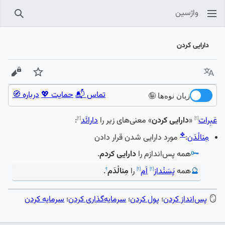
واژسین
جستجو
دارایی کردن
زبان
پیگیری
نمایش
تماس 📬
حمایت 💖
درباره 🧭
زبان نوه‌ها 🤪
عَبِرات
«
دارایی کردن
» معنی‌های زیر را
دارائَد
:
[؟]
[؟]
❖
مِنالْدَن
:
مورد دارایی شدن قرار دادن
🗝️
همه پس‌اندازم را
دارایی کردم
.
🔮
همه
پَسَنْداز
اَم
را
مِنالْدَم
.
[؟]
[؟]
؟
🪞
پس‌انداز کردن
؛
پول کردن
؛
سرمایه‌گذاری کردن
؛
سرمایه کردن