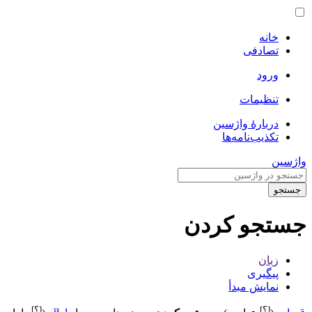
خانه
تصادفی
ورود
تنظیمات
دربارهٔ واژسین
تکذیب‌نامه‌ها
واژسین
جستجو
جستجو کردن
زبان
پیگیری
نمایش مبدأ
[؟]
[؟]