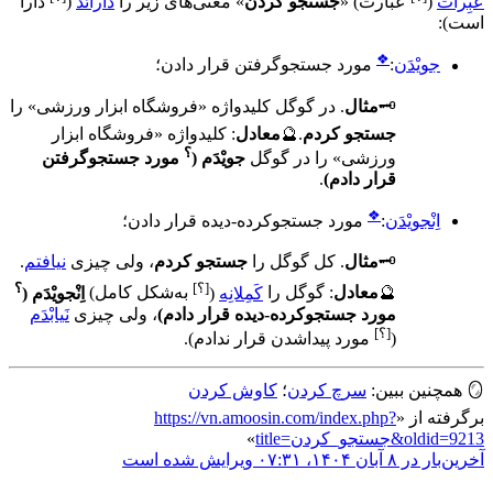
عَبِرات
(
عبارت
)
«
جستجو کردن
» معنی‌های زیر را
دارائَد
(
دارا
است
)
:
❖
جویْدَن
:
مورد جستجوگرفتن قرار دادن
؛
🗝️
مثال
.
در گوگل کلیدواژه «فروشگاه ابزار ورزشی» را
جستجو کردم
.
🔮
معادل
:
کلیدواژه «فروشگاه ابزار
؟
ورزشی» را در گوگل
جویْدَم
(
مورد جستجوگرفتن
قرار دادم
)
.
❖
اِنْجویْدَن
:
مورد جستجو‌کرده-دیده قرار دادن
؛
🗝️
مثال
.
کل گوگل را
جستجو کردم
، ولی چیزی
نیافتم
.
[؟]
؟
🔮
معادل
:
گوگل را
کَمِلانِه
(
به‌شکل کامل
)
اِنْجویْدَم
(
مورد جستجو‌کرده-دیده قرار دادم
)
، ولی چیزی
نَیابْدَم
[؟]
(
مورد پیدا‌شدن قرار ندادم
)
.
🪞
همچنین ببین:
سرچ کردن
؛
کاوش کردن
برگرفته از «
https://vn.amoosin.com/index.php?
title=جستجو_کردن&oldid=9213
»
آخرین‌بار در ‏۸ آبان ۱۴۰۴، ‏۰۷:۳۱ ویرایش شده است