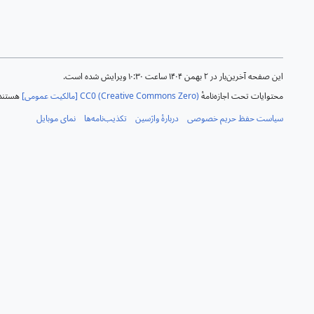
این صفحه آخرین‌بار در ‏۲ بهمن ۱۴۰۴ ساعت ‏۱۰:۳۰ ویرایش شده است.
محتوایات تحت اجازه‌نامهٔ
CC0 (Creative Commons Zero) [مالکیت عمومی]
هستند 
سیاست حفظ حریم خصوصی
دربارهٔ واژسین
تکذیب‌نامه‌ها
نمای موبایل