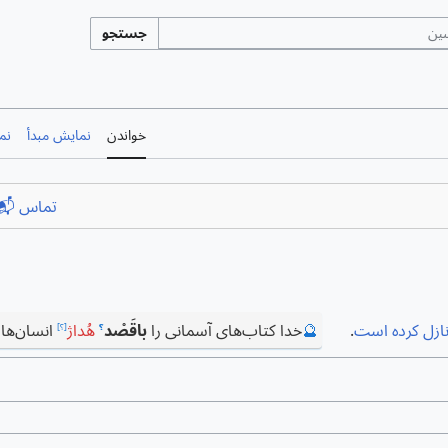
جستجو
خواندن
نمایش مبدأ
نم
تماس 📬
ازل کرده است
.
🔮
خدا کتاب‌های آسمانی را
باقَصْد
هُداژ
انسان‌ها
؟
[؟]