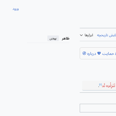
ورود
ایش تاریخچه
ابزارها
ظاهر
نهفتن
حمایت 💖
درباره 🧭
تَنَزِلْدِه ئَد
.
[؟]