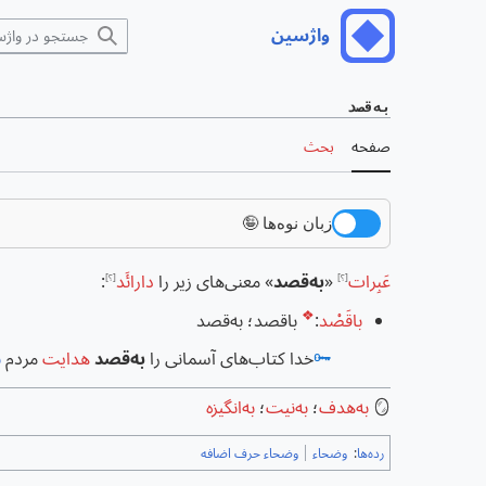
رش
واژسین
منوی اصلی
ه
حتوا
به‌قصد
صفحه
بحث
زبان نوه‌ها 🤪
عَبِرات
«
به‌قصد
» معنی‌های زیر را
دارائَد
:
[؟]
[؟]
❖
باقَصْد
:
باقصد؛ به‌قصد
🗝️
خدا کتاب‌های آسمانی را
به‌قصد
هدایت
مردم
ن
🪞
به‌هدف
؛
به‌نیت
؛
به‌انگیزه
رده‌ها
:
وضحاء
وضحاء حرف اضافه