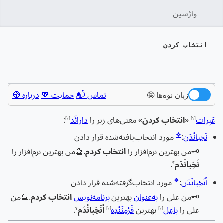
واژسین
جستج
انتخاب کردن
زبان
پیگیری
نمایش
تماس 📬
حمایت 💖
درباره 🧭
زبان نوه‌ها 🤪
عَبِرات
«
انتخاب کردن
» معنی‌های زیر را
دارائَد
:
[؟]
[؟]
❖
نَخِبانْدَن
:
مورد انتخاب‌یافته‌شده قرار دادن
🗝️
من بهترین نرم‌افزار را
انتخاب کردم
.
🔮
من بهترین نرم‌افزار را
نَخِبانْدَم
.
؟
❖
اُنَخِبانْدَن
:
مورد انتخاب‌گرفته‌شده قرار دادن
🗝️
من علی را
به‌عنوان
بهترین
برنامه‌نویس
انتخاب کردم
.
🔮
من
علی را
باعِل
بهترین
فَرْمِثَنْدِه
اُنَخِبانْدَم
.
[؟]
[؟]
؟