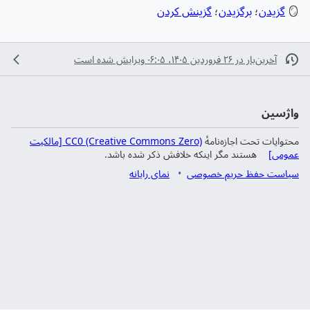
🪞
گزیدن
؛
برگزیدن
؛
گزینش کردن
آخرین‌بار در ‏۲۶ فروردین ۱۴۰۵، ‏۰۶:۰۵ ویرایش شده است
واژسین
محتوایات تحت اجازه‌نامهٔ
CC0 (Creative Commons Zero) [مالکیت
عمومی]
هستند مگر اینکه خلافش ذکر شده باشد.
سیاست حفظ حریم خصوصی
نمای رایانه