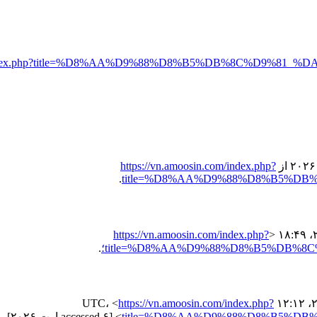
com/index.php?title=%D8%AA%D9%88%D8%B5%DB%8C%D9%81
https://vn.amoosin.com/index.php?
.
title=%D8%AA%D9%88%D8%B5%DB
https://vn.amoosin.com/index.php?
title=%D8%AA%D9%88%D8%B5%DB%8؛
.
https://vn.amoosin.com/index.php?
title=%D8%AA%D9%88%D8%B5%DB
> [accessed ۶ اوت ۲۰۲۶]