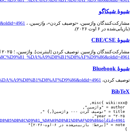
شیوهٔ شیکاگو
مشارکت‌کنندگان واژسین، «توصیف کردن»،
واژسین، ،
oldid=4961
(بازیابی‌شده در ۶ اوت ۲۰۲۶).
شیوهٔ CBE/CSE
مشارکت‌کنندگان واژسین. توصیف کردن [اینترنت]. واژسین، ؛ ۲۰۲۵ اکتبر ۱۶، ‏۱۲:۱۲ UTC [یادکردشده در ۲۰۲۶ اوت ۶]. قابل دسترسی از:
%8C%D9%81_%DA%A9%D8%B1%D8%AF%D9%86&oldid=4961
شیوهٔ Bluebook
توصیف کردن،
%81_%DA%A9%D8%B1%D8%AF%D9%86&oldid=4961
BibTeX
D8%B5%DB%8C%D9%81_%DA%A9%D8%B1%D8%AF%D9%86&oldid=4961
  url = "
 }
