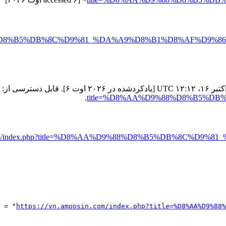
%D9%88%D8%B5%DB%8C%D9%81_%DA%A9%D8%B1%D8%AF%D9%86&
.
title=%D8%AA%D9%88%D8%B5%DB
in.com/index.php?title=%D8%AA%D9%88%D8%B5%DB%8C%D9
https://vn.amoosin.com/index.php?title=%D8%AA%D9%88%