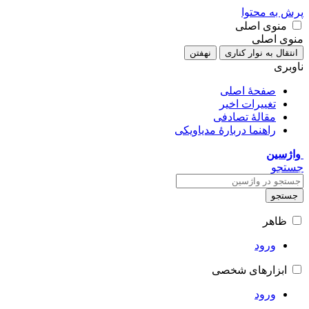
پرش به محتوا
منوی اصلی
منوی اصلی
انتقال به نوار کناری
نهفتن
ناوبری
صفحهٔ اصلی
تغییرات اخیر
مقالهٔ تصادفی
راهنما دربارهٔ مدیاویکی
واژسین
جستجو
جستجو
ظاهر
ورود
ابزارهای شخصی
ورود