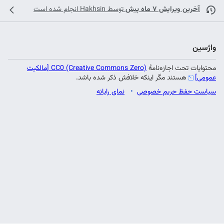
آخرین ویرایش ۷ ماه پیش
توسط
Hakhsin
انجام شده است
واژسین
محتوایات تحت اجازه‌نامهٔ
CC0 (Creative Commons Zero) [مالکیت
عمومی]
هستند مگر اینکه خلافش ذکر شده باشد.
سیاست حفظ حریم خصوصی
نمای رایانه