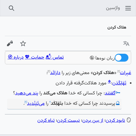
واژسین
جستجو
هلاک کردن
زبان
پیگیری
نمایش
تماس 📬
حمایت 💖
درباره 🧭
زبان نوه‌ها 🤪
عَبِرات
«
هلاک کردن
» معنی‌های زیر را
دارائَد
:
[؟]
[؟]
❖
تَهَلِکْدَن
:
مورد هلاکت‌گرفته قرار دادن
🗝️
گفتند
: چرا کسانی که خدا
هلاک می‌کند
را
پند می‌دهید
؟
🔮
پرسیدند چرا کسانی که خدا
بتَهَلِکَد
را
می‌تَپَنْدید
.
؟
[؟]
🪞
نابود کردن
؛
از بین بردن
؛
نیست کردن
؛
تباه کردن