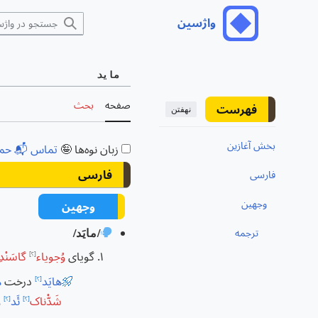
رش
واژسین
منوی اصلی
ه
حتوا
ماید
صفحه
بحث
فهرست
نهفتن
بخش آغازین
زبان نوه‌ها 🤪
تماس 📬
حم
فارسی
فارسی
تغییر وضعیت زیربخش‌های فارسی
وجهین
وجهین
/مایَد/
🗣
ترجمه
گویای
وُجویاء
گاسَنْد
[؟]
🚀
هایَد
درخت
ه
[؟]
شَدّْناک
ئَد
و
[؟]
[؟]