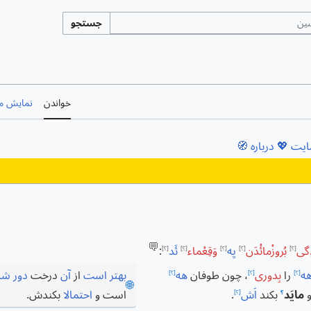
جستجو
خواندن
نمایش مب
ایت 💖
درباره 🧭
💬
ِگی
بُروزْمائْدَن
یِه
وَقِعْماء
ئَد
:
[؟]
[؟]
[؟]
[؟]
[؟]
ه
را
بِدوری
، چون طوفان
هه
بهتر است
از
آن
درخت
دور ش
[؟]
[؟]
[؟]
🌐
مایَد
بکند
اَش
.
است و
احتمالا
بکندش.
؟
[؟]