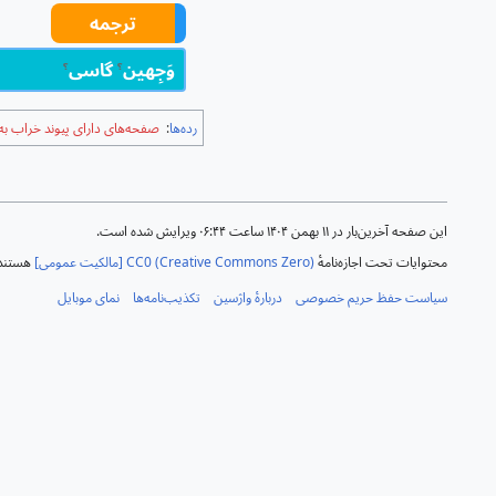
ترجمه
وَجِهین
گاسی
؟
؟
رده‌ها
:
صفحه‌های دارای پیوند خراب به 
این صفحه آخرین‌بار در ‏۱۱ بهمن ۱۴۰۴ ساعت ‏۰۶:۴۴ ویرایش شده است.
محتوایات تحت اجازه‌نامهٔ
CC0 (Creative Commons Zero) [مالکیت عمومی]
هستند 
سیاست حفظ حریم خصوصی
دربارهٔ واژسین
تکذیب‌نامه‌ها
نمای موبایل