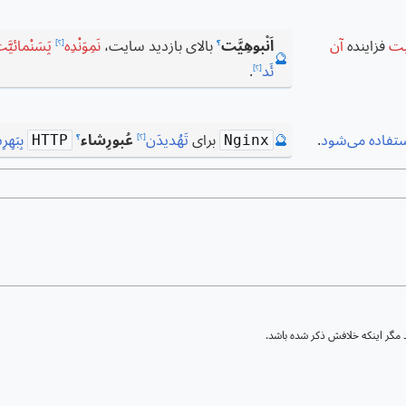
یت
فزاینده
آن
اَنْبوهِیَّت
بالای بازدید سایت،
نَمِوَنْدِه
پَسَنْمائیَّ
؟
[؟]
🔮
ئَد
.
[؟]
تفاده می‌شود
.
برای
تَهُدیدَن
عُبورِشاء
بِبَهِر
🔮
[؟]
؟
HTTP
Nginx
مگر اینکه خلافش ذکر شده باشد.