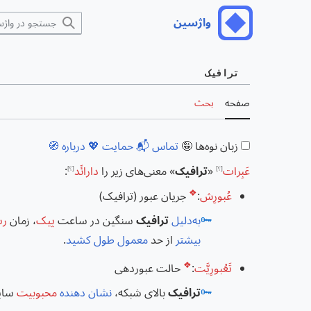
رش
واژسین
منوی اصلی
ه
حتوا
ترافیک
صفحه
بحث
زبان نوه‌ها 🤪
تماس 📬
حمایت 💖
درباره 🧭
عَبِرات
«
ترافیک
» معنی‌های زیر را
دارائَد
:
[؟]
[؟]
❖
عُبورِش
:
جریان عبور (ترافیک)
🗝️
به‌دلیل
ترافیک
سنگین در ساعت
پیک
، زمان
رس
بیشتر
از حد
معمول
طول کشید
.
❖
تَعُبورِیَّت
:
حالت عبوردهی
🗝️
ترافیک
بالای شبکه،
نشان دهنده
محبوبیت
سا