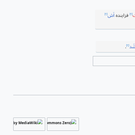
ت
فزاینده
اَش
[؟]
[؟]
ِشَد
.
[؟]