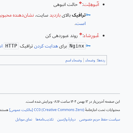
❖
اَنْبوهِیَّت
:
حالت انبوهی
🗝️
ترافیک
بالای
بازدید
سایت،
نشان‌دهنده
محبوب
است
.
❖
عُبورِشاء
:
روند عبوردهی کن
🗝️
برای
هدایت کردن
ترافیک
اس
HTTP
Nginx
رده‌ها
:
وضحاء
وضحاء اسم
این صفحه آخرین‌بار در ‏۱۲ بهمن ۱۴۰۴ ساعت ‏۰۸:۱۶ ویرایش شده است.
محتوایات تحت اجازه‌نامهٔ
CC0 (Creative Commons Zero) [مالکیت عمومی]
هستند 
سیاست حفظ حریم خصوصی
دربارهٔ واژسین
تکذیب‌نامه‌ها
نمای موبایل