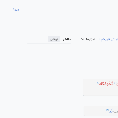
ورود
ایش تاریخچه
ابزارها
ظاهر
نهفتن
ن
تَخَدِمْگاه
[؟]
[؟]
ت
ئَد
.
[؟]