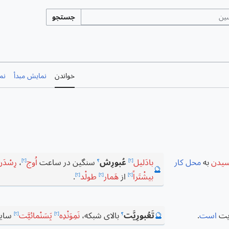
جستجو
خواندن
نمایش مبدأ
نم
یدن
به
محل کار
بادَلیل
عُبورِش
سنگین در ساعت
اُوج
،
رِسْدَ
[؟]
؟
[؟]
🔮
بیشْتَراً
از
هَمار
طولْد
.
[؟]
[؟]
[؟]
یت
است
.
🔮
تَعُبورِیَّت
بالای شبکه،
نَمِوَنْدِه
پَسَنْمائیَّت
سای
؟
[؟]
[؟]