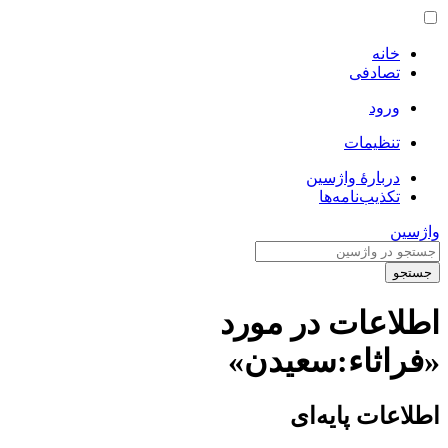
خانه
تصادفی
ورود
تنظیمات
دربارهٔ واژسین
تکذیب‌نامه‌ها
واژسین
جستجو
اطلاعات در مورد
«فراثاء:سعیدن»
اطلاعات پایه‌ای