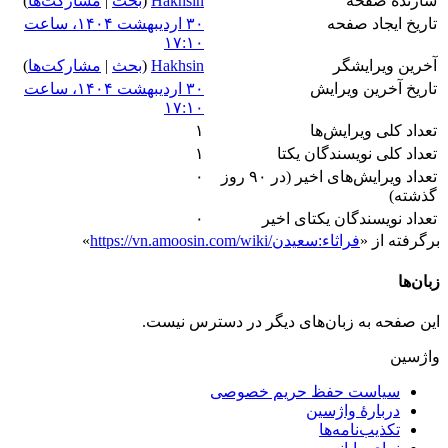
سازندۀ صفحه
Hakhsin
(
بحث
|
مشارکت‌ها
)
تاریخ ایجاد صفحه
‏۳۰ اردیبهشت ۱۴۰۴، ساعت
۱۷:۱۰
آخرین ویرایشگر
Hakhsin
(
بحث
|
مشارکت‌ها
)
تاریخ آخرین ویرایش
‏۳۰ اردیبهشت ۱۴۰۴، ساعت
۱۷:۱۰
تعداد کلی ویرایش‌ها
۱
تعداد کلی نویسندگان یکتا
۱
تعداد ویرایش‌های اخیر (در ۹۰ روز
۰
گذشته)
تعداد نویسندگان یکتای اخیر
۰
برگرفته از «
https://vn.amoosin.com/wiki/فراثاء:سعیدن
»
زبان‌ها
این صفحه به زبان‌های دیگر در دسترس نیست.
واژسین
سیاست حفظ حریم خصوصی
دربارهٔ واژسین
تکذیب‌نامه‌ها