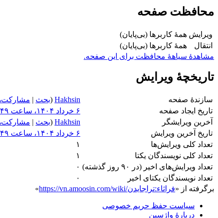
محافظت صفحه
ویرایش
همهٔ کاربرها (بی‌پایان)
انتقال
همهٔ کاربرها (بی‌پایان)
مشاهدۀ سیاهۀ محافظت برای این صفحه.
تاریخچۀ ویرایش
سازندۀ صفحه
Hakhsin
(
بحث
|
مشارکت‌ه
تاریخ ایجاد صفحه
آخرین ویرایشگر
Hakhsin
(
بحث
|
مشارکت‌ه
تاریخ آخرین ویرایش
تعداد کلی ویرایش‌ها
۱
تعداد کلی نویسندگان یکتا
۱
تعداد ویرایش‌های اخیر (در ۹۰ روز گذشته)
۰
تعداد نویسندگان یکتای اخیر
۰
برگرفته از «
https://vn.amoosin.com/wiki/فراثاء:تراجایدن
»
سیاست حفظ حریم خصوصی
دربارهٔ واژسین