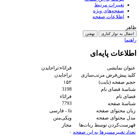
تغییرات مرتبط
صفحه‌های ویژه
اطلاعات صفحه
ظاهر
انتقال به نوار کناری
نهفتن
راهنما
اطلاعات پایه‌ای
عنوان نمایشی
فراثاء:تراجایدن
کلید پیش‌فرض مرتب‌سازی
تراجایدن
حجم صفحه (بایت)
۱۵۲
3198
شناسهٔ فضای نام
فضای نام
فراثاء
7793
شناسهٔ صفحه
زبان محتوای صفحه
fa - فارسی
مدل محتوای صفحه
ویکی‌متن
‌فهرست‌کردن توسط ربات‌ها
مجاز
تعداد تغییرمسیرها به این صفحه
۰