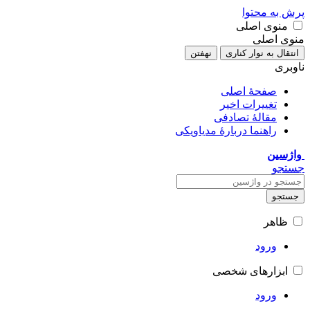
پرش به محتوا
منوی اصلی
منوی اصلی
انتقال به نوار کناری
نهفتن
ناوبری
صفحهٔ اصلی
تغییرات اخیر
مقالهٔ تصادفی
راهنما دربارهٔ مدیاویکی
واژسین
جستجو
جستجو
ظاهر
ورود
ابزارهای شخصی
ورود