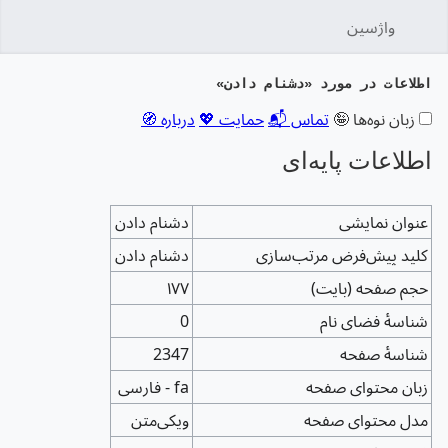
واژسین
جستج
اطلاعات در مورد «دشنام دادن»
زبان نوه‌ها 🤪
تماس 📬
حمایت 💖
درباره 🧭
اطلاعات پایه‌ای
عنوان نمایشی
دشنام دادن
کلید پیش‌فرض مرتب‌سازی
دشنام دادن
حجم صفحه (بایت)
۱۷۷
شناسهٔ فضای نام
0
شناسهٔ صفحه
2347
زبان محتوای صفحه
fa - فارسی
مدل محتوای صفحه
ویکی‌متن