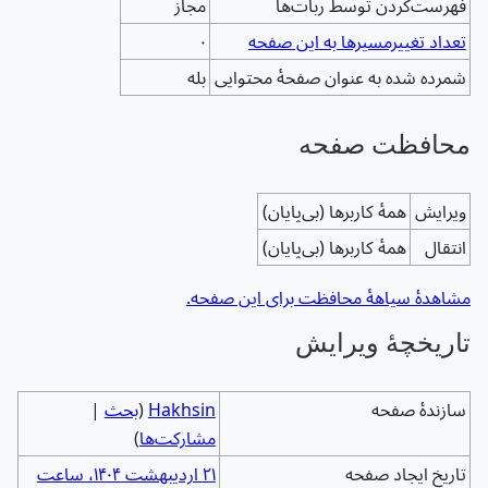
‌فهرست‌کردن توسط ربات‌ها
مجاز
تعداد تغییرمسیرها به این صفحه
۰
شمرده شده به عنوان صفحهٔ محتوایی
بله
محافظت صفحه
ویرایش
همهٔ کاربرها (بی‌پایان)
انتقال
همهٔ کاربرها (بی‌پایان)
مشاهدۀ سیاهۀ محافظت برای این صفحه.
تاریخچۀ ویرایش
سازندۀ صفحه
Hakhsin
(
بحث
|
مشارکت‌ها
)
تاریخ ایجاد صفحه
‏۲۱ اردیبهشت ۱۴۰۴، ساعت